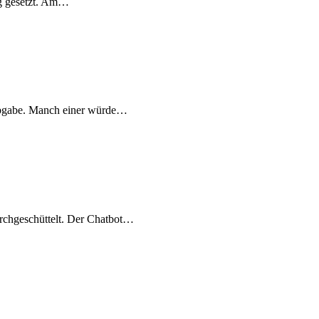
ng gesetzt. Am…
alabgabe. Manch einer würde…
rchgeschüttelt. Der Chatbot…