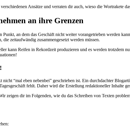
die verschiedenen Ansätze und verraten dir auch, wieso die Wortrakete da
ernehmen an ihre Grenzen
n Punkt, an dem das Geschäft nicht weiter vorangetrieben werden kann,
in, die zeitaufwändig zusammengesetzt werden müssen.
ler kann Reifen in Rekordzeit produzieren und es werden trotzdem nur 
uationen!
!
ext nicht “mal eben nebenbei” geschrieben ist. Ein durchdachter Blogartik
 Tagesgeschäft fehlt. Daher wird die Erstellung redaktioneller Inhalte 
. Wir zeigen dir im Folgenden, wie du das Schreiben von Texten proble
ehen: