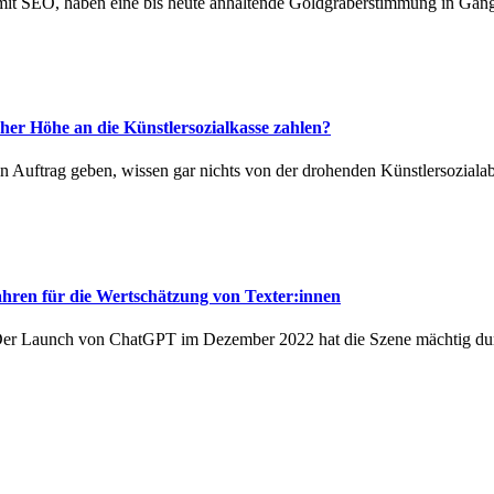
 mit SEO, haben eine bis heute anhaltende Goldgräberstimmung in Ga
her Höhe an die Künstlersozialkasse zahlen?
 in Auftrag geben, wissen gar nichts von der drohenden Künstlersozi
hren für die Wertschätzung von Texter:innen
. Der Launch von ChatGPT im Dezember 2022 hat die Szene mächtig du